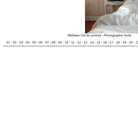
Maîtriser l'art du portrait - Photographie facile
01
-
02
-
03
-
04
-
05
-
06
-
07
-
08
-
09
-
10
-
11
-
12
-
13
-
14
-
15
-
16
-
17
-
18
-
19
-
20
-
2