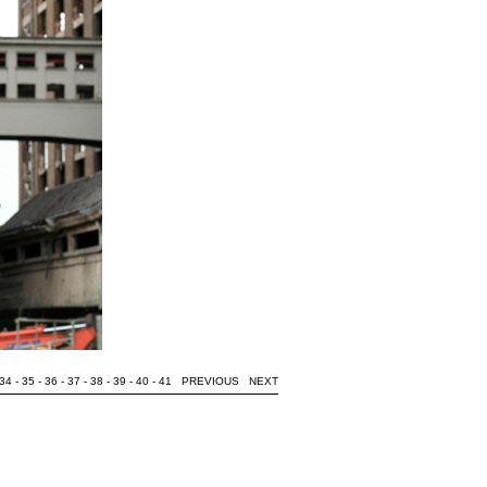
34
-
35
-
36
-
37
-
38
-
39
-
40
-
41
PREVIOUS
NEXT