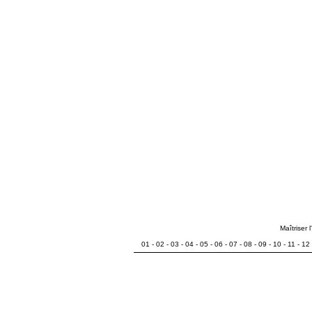
Maîtriser 
01
-
02
-
03
-
04
-
05
-
06
-
07
-
08
-
09
-
10
-
11
-
12