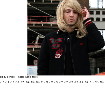
l'art du portrait - Photographie facile
-
13
-
14
-
15
-
16
-
17
-
18
-
19
-
20
-
21
-
22
-
23
-
24
-
25
-
26
-
27
-
28
-
29
-
30
-
31
-
32
-
33
-